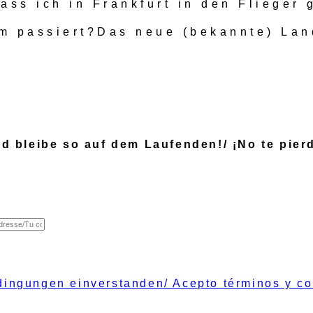
dass ich in Frankfurt in den Fliege
dem passiert?Das neue (bekannte) La
nd bleibe so auf dem Laufenden!/ ¡No te pie
dingungen einverstanden/ Acepto términos y co