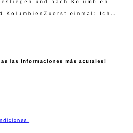
r gestiegen und nach Kolumbien
nd KolumbienZuerst einmal: Ich…
rdas las informaciones más acutales!
ndiciones.